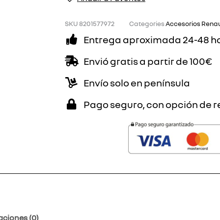
MEGANE
cantidad
SKU
8201577972
Categories
Accesorios Renau
Entrega aproximada 24-48 h
Envió gratis a partir de 100€
Envío solo en península
Pago seguro, con opción de r
aciones (0)