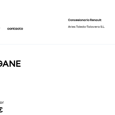
Concesionario Renault
Aries Toledo-Talavera S.L.
contacto
GANE
or
€