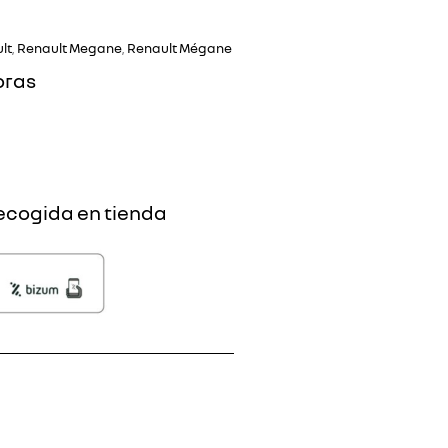
lt
,
Renault Megane
,
Renault Mégane
oras
ecogida en tienda