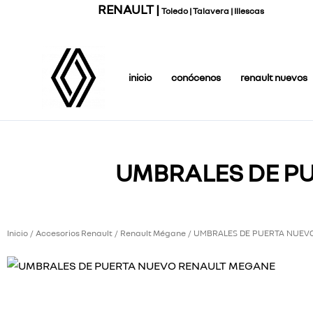
Ir
RENAULT |
Toledo | Talavera | Illescas
al
contenido
inicio
conócenos
renault nuevos
UMBRALES DE P
Inicio
Accesorios Renault
Renault Mégane
/
/
/ UMBRALES DE PUERTA NUEV