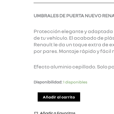
UMBRALES DE PUERTA NUEVO REN
Protección elegante y adaptada 
de tu vehículo. El acabado de plás
Renault le da un toque extra de e
por pares. Montaje rápido y fácil
Efecto aluminio cepillado. Solo p
UMBRALES
Disponibilidad:
1 disponibles
DE
PUERTA
Añadir al carrito
NUEVO
RENAULT
Añadir a Favoritos