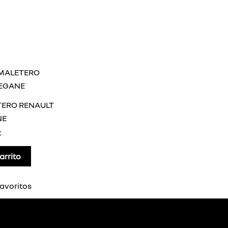
ERO RENAULT
NE
€
arrito
avoritos