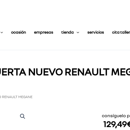
ocasión
empresas
tienda
servicios
cita taller
UERTA NUEVO RENAULT ME
O RENAULT MEGANE
consíguelo p
129,49