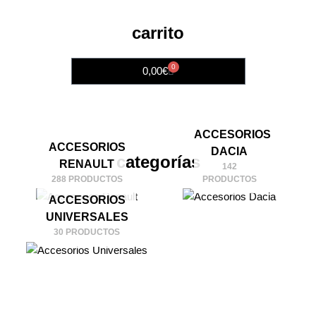
carrito
0
Cart
0,00
€
ACCESORIOS
ACCESORIOS
DACIA
categorías
RENAULT
142
288 PRODUCTOS
PRODUCTOS
ACCESORIOS
UNIVERSALES
30 PRODUCTOS