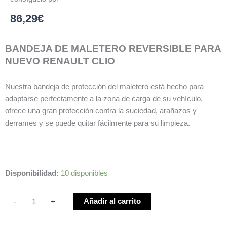
86,29
€
BANDEJA DE MALETERO REVERSIBLE PARA
NUEVO RENAULT CLIO
Nuestra bandeja de protección del maletero está hecho para
adaptarse perfectamente a la zona de carga de su vehículo,
ofrece una gran protección contra la suciedad, arañazos y
derrames y se puede quitar fácilmente para su limpieza.
BANDEJA
Disponibilidad:
10 disponibles
DE
MALETERO
Añadir al carrito
-
+
REVERSIBLE
NUEVO