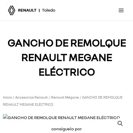
Ir
al
contenido
GANCHO DE REMOLQUE
RENAULT MEGANE
ELÉCTRICO
Inicio
Accesorios Renault
Renault Mégane
/
/
/ GANCHO DE REMOLQUE
RENAULT MEGANE ELÉCTRICO
consíguelo por