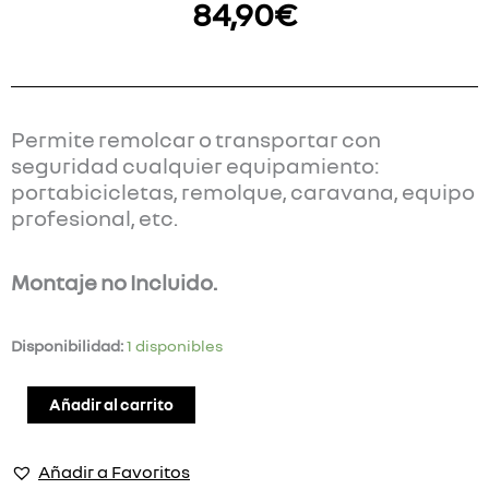
84,90
€
Permite remolcar o transportar con
seguridad cualquier equipamiento:
portabicicletas, remolque, caravana, equipo
profesional, etc.
Montaje no Incluido.
GANCHO
Disponibilidad:
1 disponibles
DE
REMOLQUE
Añadir al carrito
RENAULT
MEGANE
Añadir a Favoritos
ELÉCTRICO