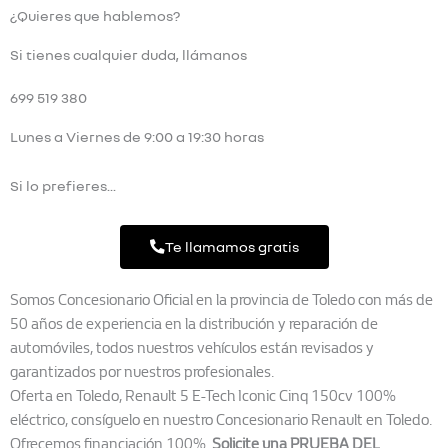
¿Quieres que hablemos?
Si tienes cualquier duda, llámanos
699 519 380
Lunes a Viernes de 9:00 a 19:30 horas
Si lo prefieres...
Te llamamos gratis
Somos Concesionario Oficial en la provincia de Toledo con más de
50 años de experiencia en la distribución y reparación de
automóviles, todos nuestros vehículos están revisados ​​y
garantizados por nuestros profesionales.
Oferta en Toledo, Renault 5 E-Tech Iconic Cinq 150cv 100%
eléctrico, consíguelo en nuestro Concesionario Renault en Toledo.
Ofrecemos financiación 100%.
Solicite una PRUEBA DEL