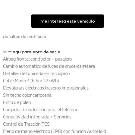
me interesa este vehículo
detalles del vehículo
equipamiento de serie
Airbag frontal conductor + pasajero
Cambio automático de luces de cruce/carretera
Detalles de tapicería en terciopelo
Cable Modo 3 (6,5m 22kWh)
Elevalunas eléctricos traseros impulsionales
Sin techo color carrocería
Filtro de polen
Cargador de inducción para el teléfono
Conectividad integrada + Servicios
Control de Tracción TCS
Freno de mano eléctrico (EPB) con función AutoHold