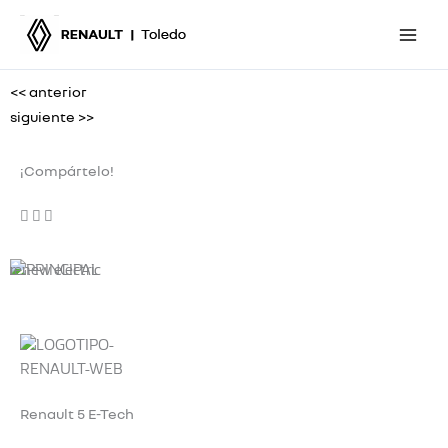
Ir
al
contenido
<< anterior
siguiente >>
¡Compártelo!
renew electric
Renault 5 E-Tech