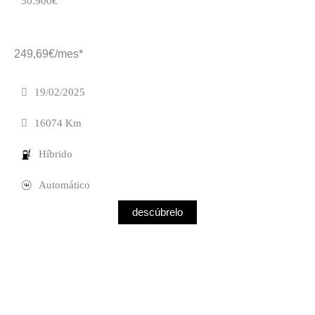
30.900€
249,69€/mes*
19/02/2025
16074 Km
Híbrido
Automático
descúbrelo