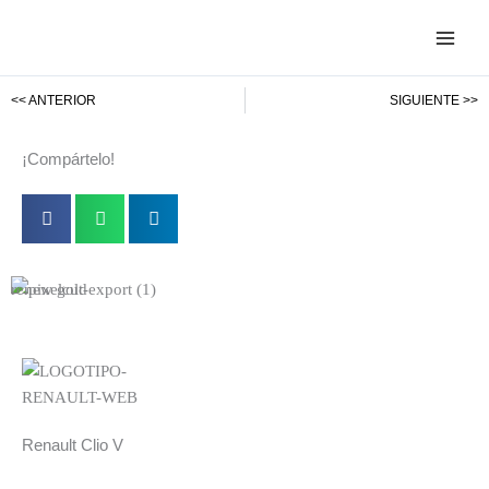
Ir
al
contenido
<< ANTERIOR
SIGUIENTE >>
¡Compártelo!
renew gold
Renault Clio V