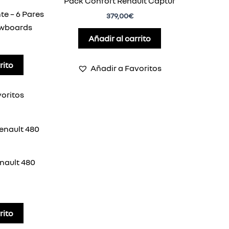
Pack Confort Renault Captur
te – 6 Pares
379,00
€
owboards
Añadir al carrito
rito
Añadir a Favoritos
voritos
nault 480
rito