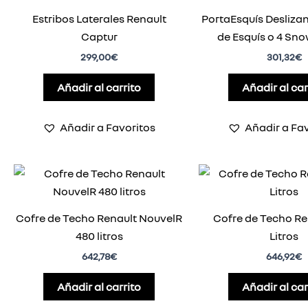
Estribos Laterales Renault
PortaEsquís Deslizan
Captur
de Esquís o 4 Sn
299,00
€
301,32
€
Añadir al carrito
Añadir al car
Añadir a Favoritos
Añadir a Fa
Cofre de Techo Renault NouvelR
Cofre de Techo Re
480 litros
Litros
642,78
€
646,92
€
Añadir al carrito
Añadir al car