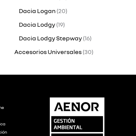
Dacia Logan
20
Dacia Lodgy
19
Dacia Lodgy Stepway
16
Accesorios Universales
30
ine
ica
ción