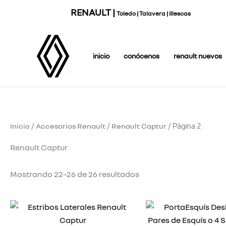
Ordenado
Ir
RENAULT |
por
Toledo | Talavera | Illescas
al
precio:
bajo
contenido
a
alto
inicio
conócenos
renault nuevos
Inicio
Accesorios Renault
Renault Captur
/
/
/ Página 2
Renault Captur
Mostrando 22–26 de 26 resultados